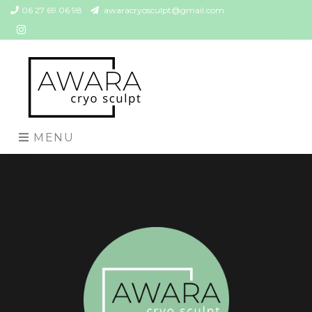
06 27 69 06 98
awaracryosculpt@gmail.com
MENU