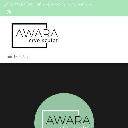
06 27 69 06 98
awaracryosculpt@gmail.com
MENU