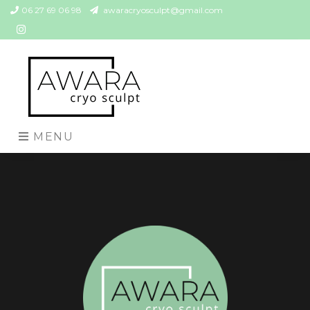
06 27 69 06 98
awaracryosculpt@gmail.com
MENU