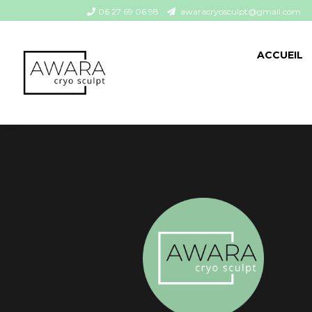
06 27 69 06 98
awaracryosculpt@gmail.com
ACCUEIL