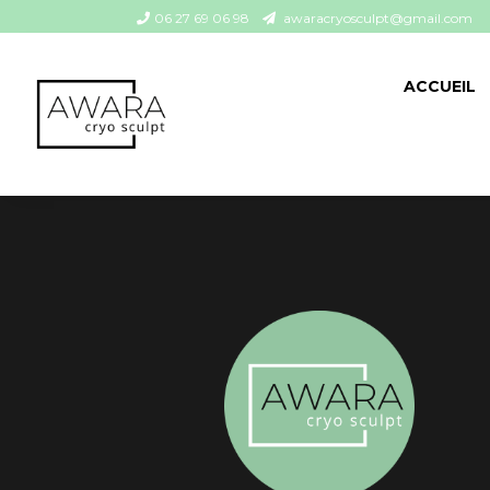
06 27 69 06 98
awaracryosculpt@gmail.com
ACCUEIL