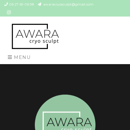
06 27 69 06 98
awaracryosculpt@gmail.com
MENU