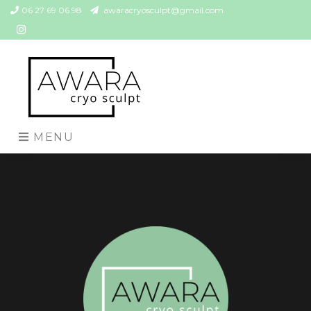
06 27 69 06 98
awaracryosculpt@gmail.com
MENU